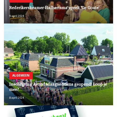
Rederikerskeamer Halbertsma speelt 'De Goate'
9 april 2024
ALGEMEEN
Inschrijving Avond4daagse Stiens geopend! Loop je
mee?
8 april 2024