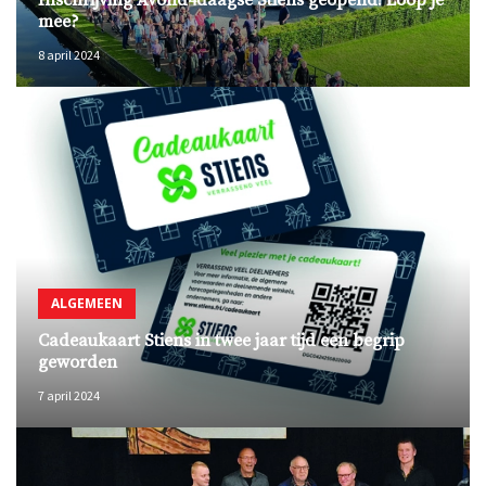
Inschrijving Avond4daagse Stiens geopend! Loop je
mee?
8 april 2024
ALGEMEEN
Cadeaukaart Stiens in twee jaar tijd een begrip
geworden
7 april 2024