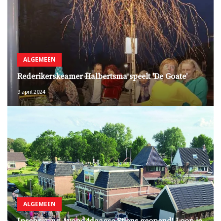
ALGEMEEN
Rederikerskeamer Halbertsma speelt 'De Goate'
9 april 2024
ALGEMEEN