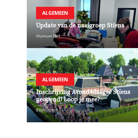
ALGEMEEN
Update van de naaigroep Stiens
30 januari 2026
ALGEMEEN
Inschrijving Avond4daagse Stiens
geopend! Loop je mee?
8 april 2024