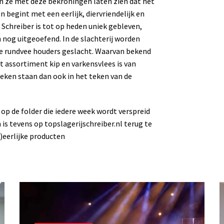
ze met deze bekroningen laten zien dat het
 begint met een eerlijk, diervriendelijk en
Schreiber is tot op heden uniek gebleven,
nog uitgeoefend. In de slachterij worden
e rundvee houders geslacht. Waarvan bekend
t assortiment kip en varkensvlees is van
eken staan dan ook in het teken van de
p de folder die iedere week wordt verspreid
s tevens op topslagerijschreiber.nl terug te
)eerlijke producten