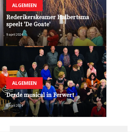
ALGEMEEN
Rederikerskeamer Halbertsma
speelt 'De Goate'
9 april 2024
ALGEMEEN
Derde musical in Ferwert
6 april 2024