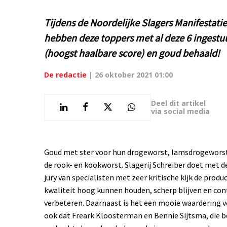
Tijdens de Noordelijke Slagers Manifestati
hebben deze toppers met al deze 6 ingest
(hoogst haalbare score) en goud behaald!
De redactie
|
26 oktober 2021 01:00
Deel dit artikel
via social media
Goud met ster voor hun drogeworst, lamsdrogeworst,
de rook- en kookworst. Slagerij Schreiber doet met 
jury van specialisten met zeer kritische kijk de produc
kwaliteit hoog kunnen houden, scherp blijven en con
verbeteren. Daarnaast is het een mooie waardering 
ook dat Freark Kloosterman en Bennie Sijtsma, die b