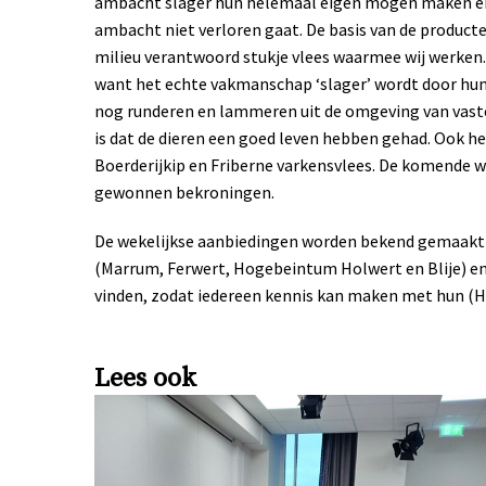
ambacht slager hun helemaal eigen mogen maken en 
ambacht niet verloren gaat. De basis van de producten
milieu verantwoord stukje vlees waarmee wij werken. 
want het echte vakmanschap ‘slager’ wordt door hun 
nog runderen en lammeren uit de omgeving van vast
is dat de dieren een goed leven hebben gehad. Ook he
Boerderijkip en Friberne varkensvlees. De komende w
gewonnen bekroningen.
De wekelijkse aanbiedingen worden bekend gemaakt o
(Marrum, Ferwert, Hogebeintum Holwert en Blije) en i
vinden, zodat iedereen kennis kan maken met hun (H
Lees ook