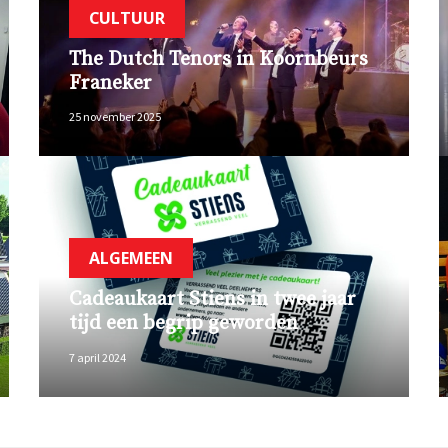
CULTUUR
The Dutch Tenors in Koornbeurs
Franeker
25 november 2025
ALGEMEEN
Cadeaukaart Stiens in twee jaar
tijd een begrip geworden
7 april 2024