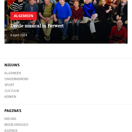
ALGEMEEN
Derde musical in Ferwert
6 april 2024
NIEUWS
ALGEMEEN
ONDERNEMEND
SPORT
CULTUUR
KERKEN
PAGINA'S
NIEUWS
BEDRIJVENGIDS
AGENDA