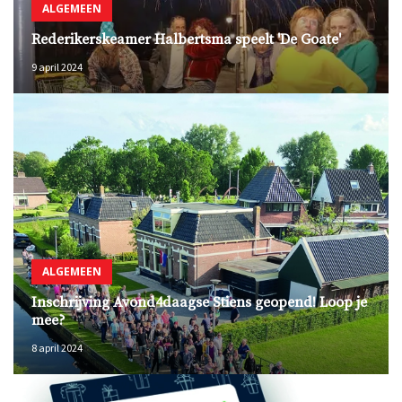
ALGEMEEN
Rederikerskeamer Halbertsma speelt 'De Goate'
9 april 2024
ALGEMEEN
Inschrijving Avond4daagse Stiens geopend! Loop je
mee?
8 april 2024