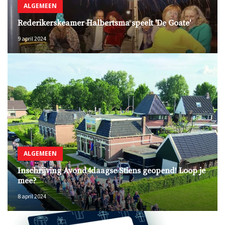
ALGEMEEN
Rederikerskeamer Halbertsma speelt 'De Goate'
9 april 2024
ALGEMEEN
Inschrijving Avond4daagse Stiens geopend! Loop je
mee?
8 april 2024