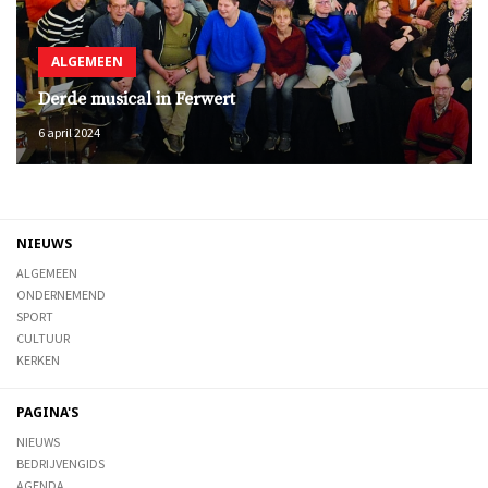
ALGEMEEN
Derde musical in Ferwert
6 april 2024
NIEUWS
ALGEMEEN
ONDERNEMEND
SPORT
CULTUUR
KERKEN
PAGINA'S
NIEUWS
BEDRIJVENGIDS
AGENDA