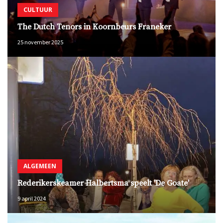
CULTUUR
The Dutch Tenors in Koornbeurs Franeker
25 november 2025
ALGEMEEN
Rederikerskeamer Halbertsma speelt 'De Goate'
9 april 2024