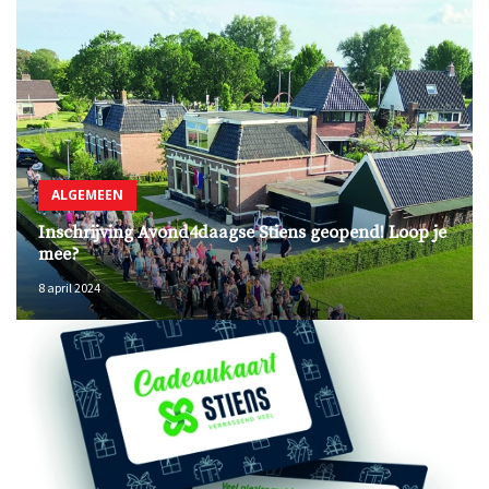
ALGEMEEN
Inschrijving Avond4daagse Stiens geopend! Loop je
mee?
8 april 2024