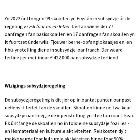
Yn 2022 ûntfongen 99 skoallen yn Fryslân in subsydzje út de
regeling
Frysk foar no en letter
. Dêrfan wiene der 77
oanfragen fan basisskoallen en 17 oanfragen fan skoallen yn
it fuortset ûnderwiis. Fjouwer berne-opfanglokaasjes en ien
hbû-ynstelling diene in subsydzje-oanfraach. Der waard
ferline jier mei-inoar € 422.000 oan subsydzje ferliend.
Wizigings subsydzjeregeling
De subsydzjeregeling is dit jier op in oantal punten oanpast
neffens it ferlet fan de skoallen. Skoallen kinne no twa kear
subsydzje oanfreegje de iepenstelling yn stee fan mar 1 kear.
Ek ûntfange de skoallen no in folsleine subsydzje foar les -
en lêsmateriaal en kulturele aktiviteiten. Reiskosten dy't
makke wurde foar kulturele aktiviteiten binne foar 50%