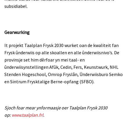
subsidiabel.
Gearwurking
It projekt Taalplan Frysk 2030 wurket oan de kwaliteit fan
Frysk ûnderwiis op alle skoallen en alle ûnderwiisnivo’s. De
provinsje set him dêrfoar yn mei taal- en
ûnderwiisynstellingen Afûk, Cedin, Fers, Keunstwurk, NHL
Stenden Hogeschool, Omrop Fryslân, Ûnderwiisburo Semko
en Sintrum Frysktalige Berne-opfang (SFBO).
Sjoch foar mear ynformaasje oer Taalplan Frysk 2030
op:
www.taalplan.frl
.