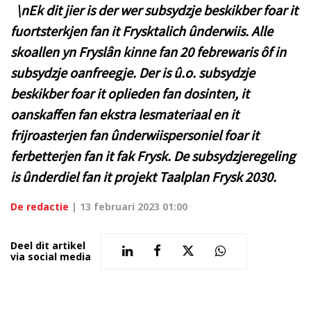
\nEk dit jier is der wer subsydzje beskikber foar it
fuortsterkjen fan it Frysktalich ûnderwiis. Alle
skoallen yn Fryslân kinne fan 20 febrewaris ôf in
subsydzje oanfreegje. Der is û.o. subsydzje
beskikber foar it oplieden fan dosinten, it
oanskaffen fan ekstra lesmateriaal en it
frijroasterjen fan ûnderwiispersoniel foar it
ferbetterjen fan it fak Frysk. De subsydzjeregeling
is ûnderdiel fan it projekt Taalplan Frysk 2030.
De redactie
|
13 februari 2023 01:00
Deel dit artikel
via social media