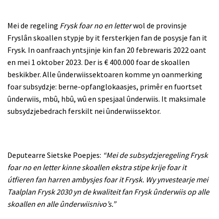
Mei de regeling
Frysk foar no en letter
wol de provinsje
Fryslân skoallen stypje by it fersterkjen fan de posysje fan it
Frysk.
In oanfraach yntsjinje kin fan 20 febrewaris 2022 oant
en mei 1 oktober 2023. Der is € 400.000 foar de skoallen
beskikber. Alle ûnderwiissektoaren komme yn oanmerking
foar subsydzje: berne-opfanglokaasjes, primêr en fuortset
ûnderwiis, mbû, hbû, wû en spesjaal ûnderwiis. It maksimale
subsydzjebedrach ferskilt nei ûnderwiissektor.
Deputearre Sietske Poepjes:
“Mei de subsydzjeregeling Frysk
foar no en letter kinne skoallen ekstra stipe krije foar it
útfieren fan harren ambysjes foar it Frysk. Wy ynvestearje mei
Taalplan Frysk 2030 yn de kwaliteit fan Frysk ûnderwiis op alle
skoallen en alle ûnderwiisnivo’s.”