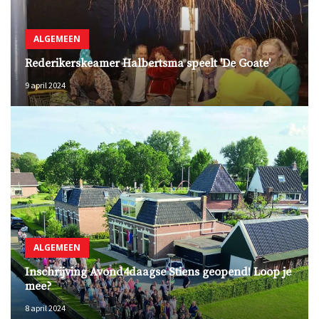
ALGEMEEN
Rederikerskeamer Halbertsma speelt 'De Goate'
9 april 2024
ALGEMEEN
Inschrijving Avond4daagse Stiens geopend! Loop je
mee?
8 april 2024