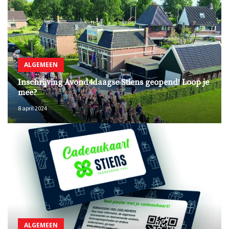
ALGEMEEN
Inschrijving Avond4daagse Stiens geopend! Loop je
mee?
8 april 2024
ALGEMEEN