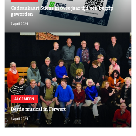
Cadeaukaart Stiens in twee jaar tijd een begrip
geworden
7 april 2024
ALGEMEEN
Derde musical in Ferwert
6 april 2024