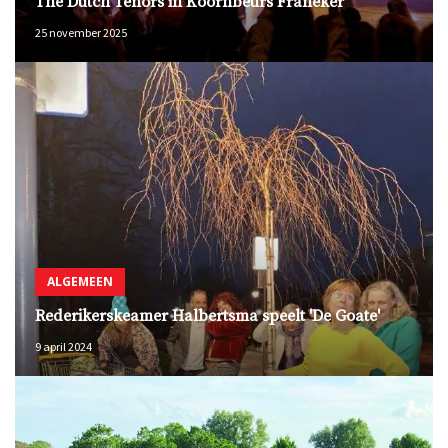
The Dutch Tenors in Koornbeurs Franeker
25 november 2025
ALGEMEEN
Rederikerskeamer Halbertsma speelt 'De Goate'
9 april 2024