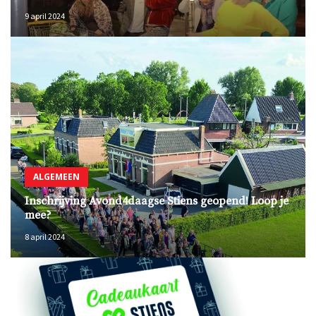
9 april 2024
ALGEMEEN
Inschrijving Avond4daagse Stiens geopend! Loop je
mee?
8 april 2024