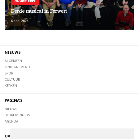
ALGEMEEN
Derde musical in Ferwert
6 april 2024
NIEUWS
ALGEMEEN
ONDERNEMEND
SPORT
CULTUUR
KERKEN
PAGINA'S
NIEUWS
BEDRIJVENGIDS
AGENDA
OVER DE STIENSER