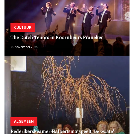
CULTUUR
The Dutch Tenors in Koornbeurs Franeker
25 november 2025
ALGEMEEN
Rederikerskeamer Halbertsma speelt 'De Goate'