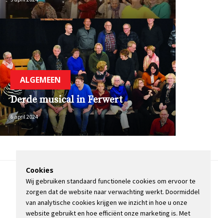
ALGEMEEN
Derde musical in Ferwert
6 april 2024
Cookies
Wij gebruiken standaard functionele cookies om ervoor te
OVER DE STIENSER
zorgen dat de website naar verwachting werkt. Doormiddel
CONTACT
van analytische cookies krijgen we inzicht in hoe u onze
ADVERTEREN
website gebruikt en hoe efficiënt onze marketing is. Met