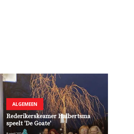
ALGEMEEN
Rederikerskeamer Halbertsma
speelt 'De Goate'
9 april 2024