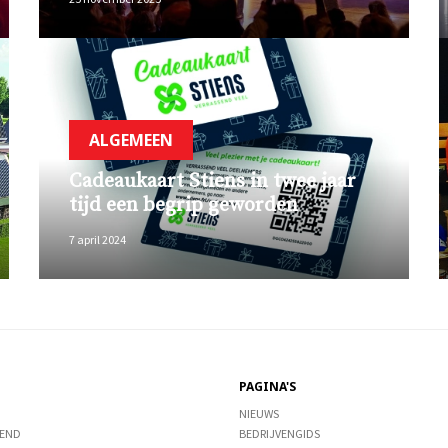
ALGEMEEN
Cadeaukaart Stiens in twee jaar
tijd een begrip geworden
7 april 2024
PAGINA'S
NIEUWS
END
BEDRIJVENGIDS