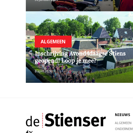
ALGEMEEN
Inschrijving Avond4daagse Stiens
geopend! Loop je mee?
8 april 2024
NIEUWS
ALGEMEEN
ONDERNEM