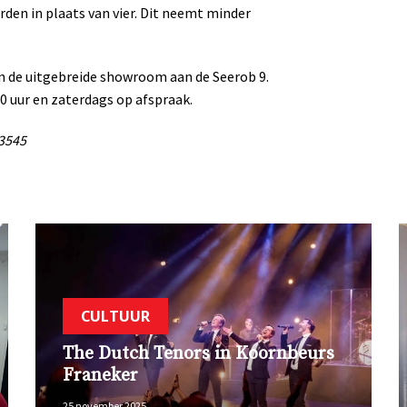
den in plaats van vier. Dit neemt minder
n de uitgebreide showroom aan de Seerob 9.
0 uur en zaterdags op afspraak.
 3545
CULTUUR
The Dutch Tenors in Koornbeurs
Franeker
25 november 2025