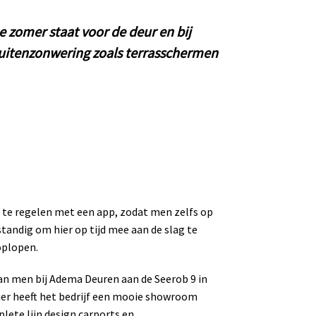
e zomer staat voor de deur en bij
uitenzonwering zoals terrasschermen
 te regelen met een app, zodat men zelfs op
standig om hier op tijd mee aan de slag te
oplopen.
an men bij Adema Deuren aan de Seerob 9 in
ier heeft het bedrijf een mooie showroom
ete lijn design carports en