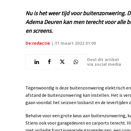
Nu is het weer tijd voor buitenzonwering. D
Adema Deuren kan men terecht voor alle b
en screens.
De redactie
|
31 maart 2022 01:00
Deel dit artikel
via social media
Tegenwoordig is deze buitenzonwering elektrisch en
afstand de buitenzonwering kan instellen. Het is ver
gaan voordat het seizoen losbarst en de levertijden 
Behalve voor een grote keus aan buitenzonwering, k
Stiens ook voor garagedeuren en carports terecht. H
met volledig functionerende garagedeuren, een compl