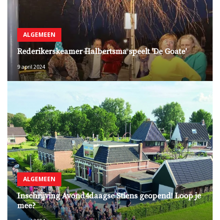
ALGEMEEN
Rederikerskeamer Halbertsma speelt 'De Goate'
9 april 2024
ALGEMEEN
Inschrijving Avond4daagse Stiens geopend! Loop je
mee?