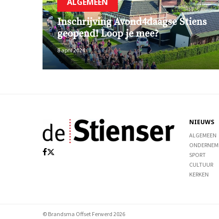
ALGEMEEN
Inschrijving Avond4daagse Stiens
geopend! Loop je mee?
8 april 2024
NIEUWS
ALGEMEEN
ONDERNEM
SPORT
CULTUUR
KERKEN
© Brandsma Offset Ferwerd 2026