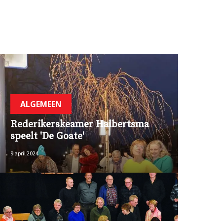
ALGEMEEN
Rederikerskeamer Halbertsma
speelt 'De Goate'
9 april 2024