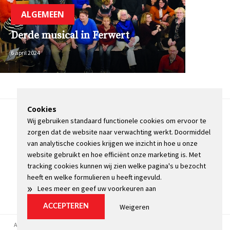
ALGEMEEN
Derde musical in Ferwert
6 april 2024
Cookies
Wij gebruiken standaard functionele cookies om ervoor te
OVER DE STIENSER
zorgen dat de website naar verwachting werkt. Doormiddel
CONTACT
van analytische cookies krijgen we inzicht in hoe u onze
ADVERTEREN
website gebruikt en hoe efficiënt onze marketing is. Met
INFORMATIE
tracking cookies kunnen wij zien welke pagina's u bezocht
heeft en welke formulieren u heeft ingevuld.
»
Lees meer en geef uw voorkeuren aan
Weigeren
ACCEPTEREN
Algemene voorwaarden
Privacyverklaring
Kopij
Cookie instellingen