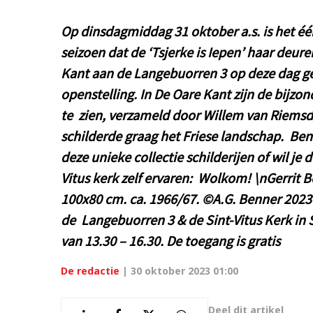
Op dinsdagmiddag 31 oktober a.s. is het éé
seizoen dat de ‘Tsjerke is Iepen’ haar deure
Kant aan de Langebuorren 3 op deze dag ge
openstelling. In De Oare Kant zijn de bijzon
te zien, verzameld door Willem van Riemsdi
schilderde graag het Friese landschap. Ben 
deze unieke collectie schilderijen of wil je
Vitus kerk zelf ervaren: Wolkom! \nGerrit Be
100x80 cm. ca. 1966/67. ©A.G. Benner 2023
de Langebuorren 3 & de Sint-Vitus Kerk in
van 13.30 – 16.30. De toegang is gratis
De redactie
|
30 oktober 2023 01:00
Deel dit artikel