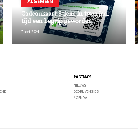
ALGEMEEN
Cadeaukaart Stiens in twee jaar
tijd een begrip geworden
7 april 2024
PAGINA'S
NIEUWS
END
BEDRIJVENGIDS
AGENDA