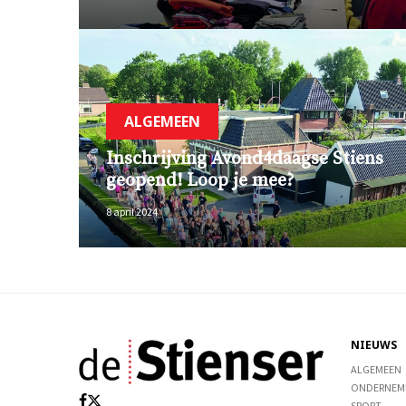
ALGEMEEN
Inschrijving Avond4daagse Stiens
geopend! Loop je mee?
8 april 2024
NIEUWS
ALGEMEEN
ONDERNEM
SPORT