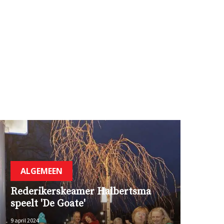
ALGEMEEN
Rederikerskeamer Halbertsma
speelt 'De Goate'
9 april 2024