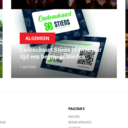
ALGEMEEN
Cadeaukaart Stiens in twee jaar
tijd een begrip geworden
7 april 2024
PAGINA'S
NIEUWS
END
BEDRIJVENGIDS
AGENDA