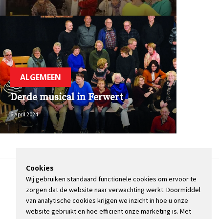
ALGEMEEN
Derde musical in Ferwert
6 april 2024
Cookies
Wij gebruiken standaard functionele cookies om ervoor te
OVER DE STIENSER
zorgen dat de website naar verwachting werkt. Doormiddel
CONTACT
van analytische cookies krijgen we inzicht in hoe u onze
ADVERTEREN
website gebruikt en hoe efficiënt onze marketing is. Met
INFORMATIE