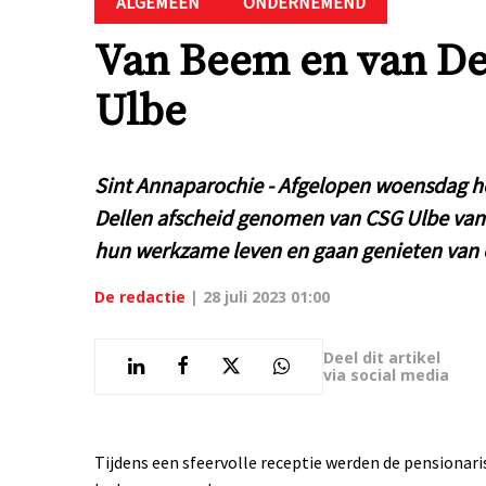
ALGEMEEN
ONDERNEMEND
Van Beem en van De
Ulbe
Sint Annaparochie - Afgelopen woensdag h
Dellen afscheid genomen van CSG Ulbe va
hun werkzame leven en gaan genieten van 
De redactie
|
28 juli 2023 01:00
Deel dit artikel
via social media
Tijdens een sfeervolle receptie werden de pension