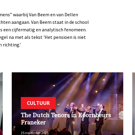
 mens” waarbij Van Beem en van Dellen
hten aangaan. Van Beem staat in de school
s een cijfermatig en analytisch fenomeen.
el na met als tekst 'Het pensioen is niet
 richting.'
CULTUUR
The Dutch Tenors in Koornbeurs
Franeker
25 november 2025