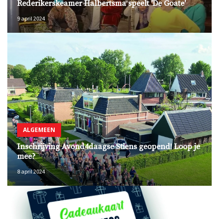
Rederikerskeamer Halbertsma speelt 'De Goate'
9 april 2024
ALGEMEEN
Inschrijving Avond4daagse Stiens geopend! Loop je
mee?
8 april 2024