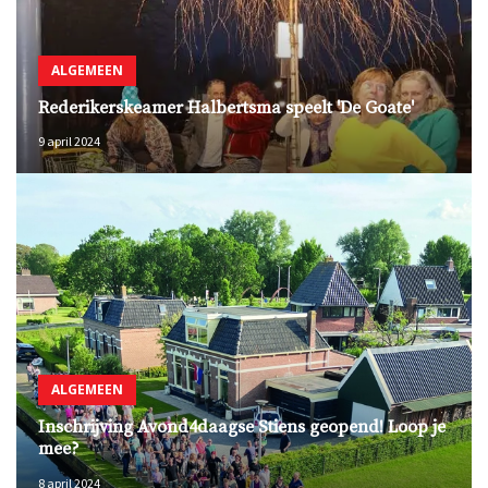
ALGEMEEN
Rederikerskeamer Halbertsma speelt 'De Goate'
9 april 2024
ALGEMEEN
Inschrijving Avond4daagse Stiens geopend! Loop je
mee?
8 april 2024