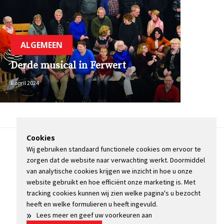
ALGEMEEN
Derde musical in Ferwert
6 april 2024
Cookies
Wij gebruiken standaard functionele cookies om ervoor te
OVER DE STIENSER
zorgen dat de website naar verwachting werkt. Doormiddel
CONTACT
van analytische cookies krijgen we inzicht in hoe u onze
ADVERTEREN
website gebruikt en hoe efficiënt onze marketing is. Met
INFORMATIE
tracking cookies kunnen wij zien welke pagina's u bezocht
heeft en welke formulieren u heeft ingevuld.
»
Lees meer en geef uw voorkeuren aan