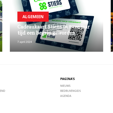
ALGEMEEN
Cadeaukaart Stiens in twee jaar
tijd een begrip geworden
7 april 2024
PAGINA'S
NIEUWS
END
BEDRIJVENGIDS
AGENDA