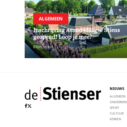
ALGEMEEN
Inschrijving Avond4daagse Stiens
geopend! Loop je mee?
8 april 2024
NIEUWS
ALGEMEEN
ONDERNEM
SPORT
CULTUUR
KERKEN