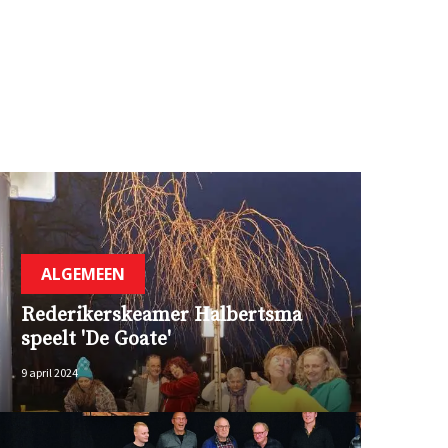
ALGEMEEN
Rederikerskeamer Halbertsma
speelt 'De Goate'
9 april 2024