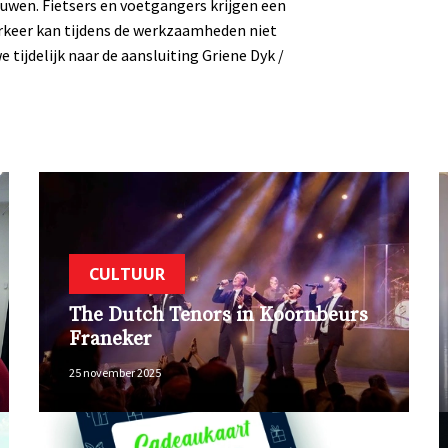
ouwen. Fietsers en voetgangers krijgen een
verkeer kan tijdens de werkzaamheden niet
e tijdelijk
naar de aansluiting Griene Dyk /
CULTUUR
The Dutch Tenors in Koornbeurs
Franeker
25 november 2025