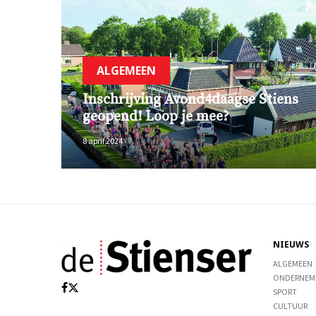
ALGEMEEN
Inschrijving Avond4daagse Stiens
geopend! Loop je mee?
8 april 2024
NIEUWS
ALGEMEEN
ONDERNEM
SPORT
CULTUUR