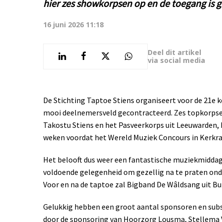
hier zes showkorpsen op en de toegang is gr
16 juni 2026 11:18
Deel dit artikel
via social media
De Stichting Taptoe Stiens organiseert voor de 21e k
mooi deelnemersveld gecontracteerd. Zes topkorpse
Takostu Stiens en het Pasveerkorps uit Leeuwarden,
weken voordat het Wereld Muziek Concours in Kerkrad
Het belooft dus weer een fantastische muziekmiddag
voldoende gelegenheid om gezellig na te praten onde
Voor en na de taptoe zal Bigband De Wâldsang uit Bu
Gelukkig hebben een groot aantal sponsoren en subs
door de sponsoring van Hoorzorg Lousma, Stellema 