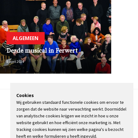
ALGEMEEN
Derde musical in Ferwert
6 april 2024
Cookies
Wij gebruiken standaard functionele cookies om ervoor te
OVER DE STIENSER
zorgen dat de website naar verwachting werkt. Doormiddel
CONTACT
van analytische cookies krijgen we inzicht in hoe u onze
ADVERTEREN
website gebruikt en hoe efficiënt onze marketing is. Met
INFORMATIE
tracking cookies kunnen wij zien welke pagina's u bezocht
heeft en welke formulieren u heeft ingevuld.