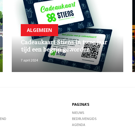
ALGEMEEN
Cadeaukaart Stiens in twee jaar
tijd een begrip geworden
7 april 2024
PAGINA'S
NIEUWS
END
BEDRIJVENGIDS
AGENDA