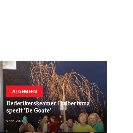
ALGEMEEN
Rederikerskeamer Halbertsma
speelt 'De Goate'
9 april 2024