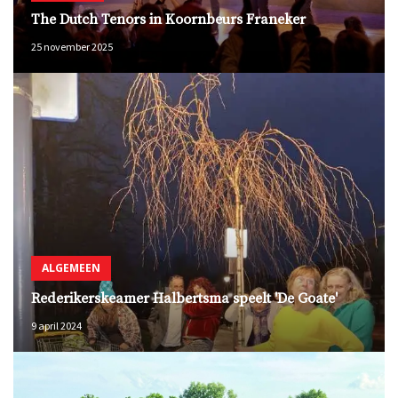
The Dutch Tenors in Koornbeurs Franeker
25 november 2025
ALGEMEEN
Rederikerskeamer Halbertsma speelt 'De Goate'
9 april 2024