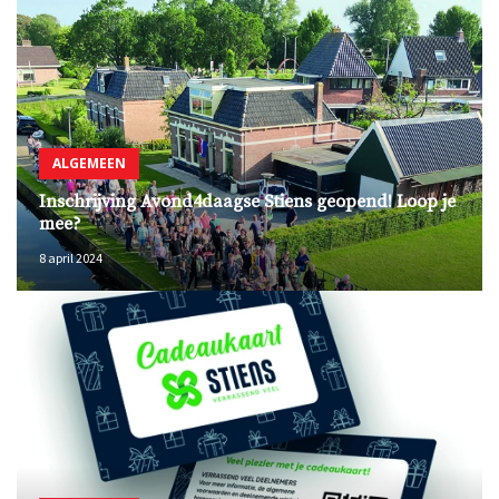
ALGEMEEN
Inschrijving Avond4daagse Stiens geopend! Loop je
mee?
8 april 2024