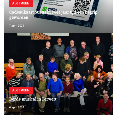
ALGEMEEN
Cadeaukaart Stiens in twee jaar tijd een begrip
geworden
7 april 2024
ALGEMEEN
Derde musical in Ferwert
6 april 2024