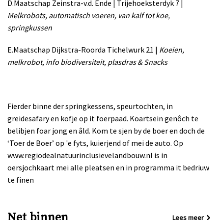
D.Maatschap Zeinstra-v.d. Ende | Trijehoeksterdyk 7 |
Melkrobots, automatisch voeren, van kalf tot koe,
springkussen
E.Maatschap Dijkstra-Roorda Tichelwurk 21 |
Koeien,
melkrobot, info biodiversiteit, plasdras & Snacks
Fierder binne der springkessens, speurtochten, in
greidesafary en kofje op it foerpaad. Koartsein genôch te
belibjen foar jong en âld. Kom te sjen by de boer en doch de
‘Toer de Boer’ op 'e fyts, kuierjend of mei de auto. Op
www.regiodealnatuurinclusievelandbouw.nl is in
oersjochkaart mei alle pleatsen en in programma it bedriuw
te finen
Net binnen
Lees meer