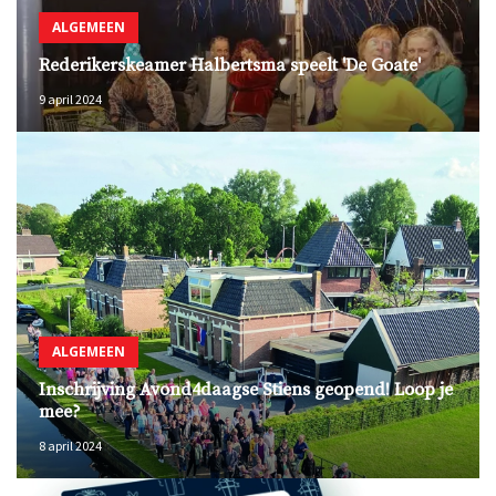
ALGEMEEN
Rederikerskeamer Halbertsma speelt 'De Goate'
9 april 2024
ALGEMEEN
Inschrijving Avond4daagse Stiens geopend! Loop je
mee?
8 april 2024