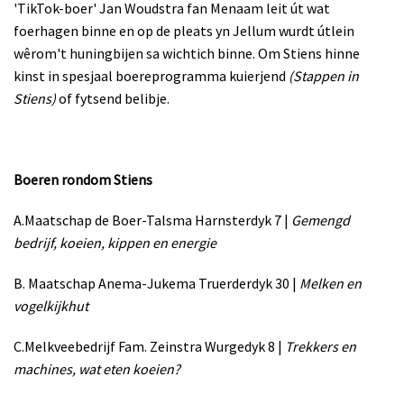
'TikTok-boer' Jan Woudstra fan Menaam leit út wat
foerhagen binne en op de pleats yn Jellum wurdt útlein
wêrom't huningbijen sa wichtich binne. Om Stiens hinne
kinst in spesjaal boereprogramma kuierjend
(Stappen in
Stiens)
of fytsend belibje.
Boeren rondom Stiens
A.Maatschap de Boer-Talsma Harnsterdyk 7 |
Gemengd
bedrijf, koeien, kippen en energie
B. Maatschap Anema-Jukema Truerderdyk 30 |
Melken en
vogelkijkhut
C.Melkveebedrijf Fam. Zeinstra Wurgedyk 8 |
Trekkers en
machines, wat eten koeien?