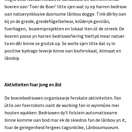
boeren oan ‘Toer de Boer’ litte sjen wat sy op harren bedriuw
oan natuerynklusive duorsume lânbou dogge. Tink dêrby oan
kij yn de greide, greidefûgelbehear, krûderyk gerslân,
foerhagen,
boaiemprojekten en lokaal iten út de streek. De
boeren passe yn harren bedriuwsfiering hieltyd mear natuer
ta en dêr binne se grutsk op. Se wolle sjen litte dat sy in
positive bydrage leverje kinne oan bioferskaat, klimaat en
lânskip.
Aktiviteiten foar jong en âld
De boerebedriuwen organisearje ferskate aktiviteiten. Fan
útlis oer foerrobots oant de wurking fan in wynmûne mei
houten wjukken. Bedriuwen dy't folslein automatisearre
binne komme oan bod mar ek de skiednis fan de lânbou yn it,
foar de gelegenheid fergees tagonklike, Lânboumuseum.