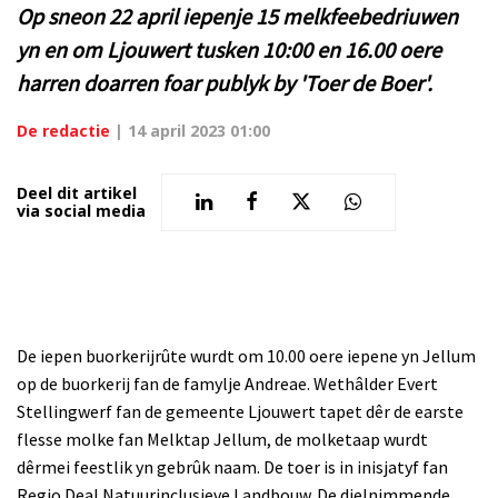
Op sneon 22 april iepenje 15 melkfeebedriuwen
yn en om Ljouwert tusken 10:00 en 16.00 oere
harren doarren foar publyk by 'Toer de Boer'.
De redactie
|
14 april 2023 01:00
Deel dit artikel
via social media
De iepen buorkerijrûte wurdt om 10.00 oere iepene yn Jellum
op de buorkerij fan de famylje Andreae. Wethâlder Evert
Stellingwerf fan de gemeente Ljouwert tapet dêr de earste
flesse molke fan Melktap Jellum, de molketaap wurdt
dêrmei feestlik yn gebrûk naam. De toer is in inisjatyf fan
Regio Deal Natuurinclusieve Landbouw. De dielnimmende