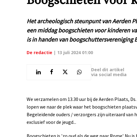
Boogschieten voor k
Het archeologisch steunpunt van Aerden Pla
een middag boogschieten voor kinderen van 
is in handen van boogschuttersvereniging
De redactie
|
13 juli 2024 01:00
Deel dit artikel
via social media
We verzamelen om 13.30 uur bij de Aerden Plaats, Ds. 
lopen we naar de plek waar het boogschieten plaatsvi
Begeleidende ouders / verzorgers zijn uiteraard van
exclusief voor de jeugd...
Boogschieten is 'zo oud als de weg naar Rome'. Nu i