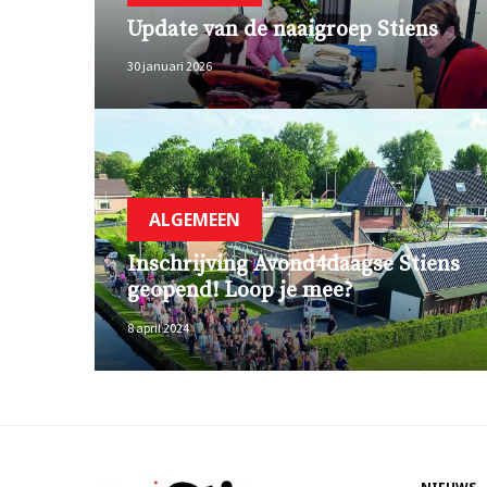
Update van de naaigroep Stiens
30 januari 2026
ALGEMEEN
Inschrijving Avond4daagse Stiens
geopend! Loop je mee?
8 april 2024