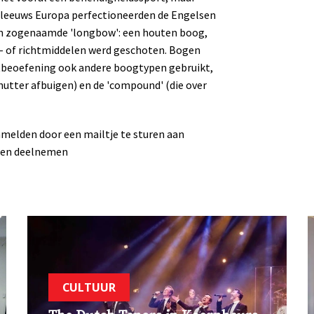
eleeuws Europa perfectioneerden de Engelsen
en zogenaamde 'longbow': een houten boog,
- of richtmiddelen werd geschoten. Bogen
tbeoefening ook andere boogtypen gebruikt,
schutter afbuigen) en de 'compound' (die over
anmelden door een mailtje te sturen aan
ren deelnemen
CULTUUR