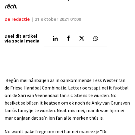
rêch.
De redactie
|
21 oktober 2021 01:00
Deel dit artikel
via social media
Begûn mei hânbaljen as in oankommende Tess Wester fan
de Friese Handbal Combinatie. Letter oerstapt nei it fuotbal
om de Sari van Veenendaal fan s.c. Stiens te wurden. No
besiket se bûten it keatsen om ek noch de Anky van Grunsven
fan ús famylje te wurden. Neat mis mei, mar ik woe hjirmei
mar oanjaan dat sa’n ien fan alle merken thús is.
No wurdt pake frege om mei har nei maneezje “De