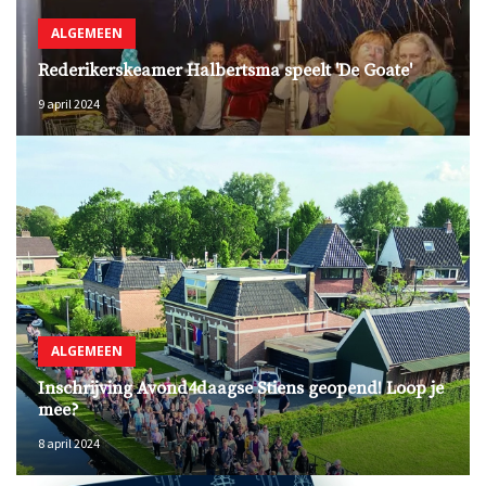
ALGEMEEN
Rederikerskeamer Halbertsma speelt 'De Goate'
9 april 2024
ALGEMEEN
Inschrijving Avond4daagse Stiens geopend! Loop je
mee?
8 april 2024