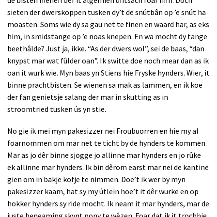
sieten der dwerskoppen tusken dy’t de snútbân op ’e snút ha
moasten. Soms wie dy sa gau net te finen en waard har, as eks
him, in smidstange op ’e noas knepen. En wa mocht dy tange
beethâlde? Just ja, ikke. “As der dwers wol”, sei de baas, “dan
knypst mar wat fûlder oan”. Ik switte doe noch mear dan as ik
oan it wurk wie. Myn baas yn Stiens hie Fryske hynders. Wier, it
binne prachtbisten. Se wienen sa mak as lammen, en ik koe
der fan genietsje salang der mar in skutting as in
stroomtried tusken ús yn stie.
No gie ik mei myn pakesizzer nei Froubuorren en hie my al
foarnommen om mar net te ticht by de hynders te kommen.
Mar as jo dêr binne sjogge jo allinne mar hynders en jo rûke
ek allinne mar hynders. Ik bin dêrom earst mar nei de kantine
gien om in bakje kofje te nimmen. Doe’t ik wer by myn
pakesizzer kaam, hat sy my útlein hoe’t it dêr wurke en op
hokker hynders sy ride mocht. Ik neam it mar hynders, mar de
juste beneaming skynt pony te wêzen. Foar dat ik it trochhie