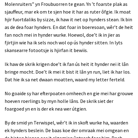
Molenruiters” yn Froubuorren te gean. Yn ’t foarste plak as
sjauffeur, mar ek om te sjen hoe it har as ruter ôfgie. Ik moat
hjir fuortdaliks by sizze, ik haw it net op hynders stean. Ik bin
as de dea foar hynders. En dat foar in boeresoan, wêr’t de heit
fan noch mei in hynder wurke. Hoewol, doe’t ik in jier as
fjirtjin wie ha ik sels noch wol op ús hynder sitten. In lyts
skansearre fotootsje is hjirfan it bewiis.
Ik haw de skrik krigen doe’t ik fan ús heit it hynder nei it lân
bringe mocht. Doe’t ik mei it bist it lân yn run, liet ik har los.
Dat hie ik sa net dwaan moatten, waard my letter ferteld.
No goaide sy har efterpoaten omheech en gie mei har grouwe
hoeven roerlings by myn holle lâns. De skrik siet der
foargoed yn en is der ek nea wer útgien.
By de smid yn Terwispel, wêr’t ik in skoft wurke ha, waarden
ek hynders beslein. De baas koe der omraak mei omgean en
de bisten hienen oer it algemien ûntsach foar him. Doch