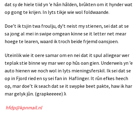
dat sy de hiele tiid yn ’e hân hâlden, brûkten om it hynder wat
op gong te krijen. In lyts tikje wie wol foldwaande.
Doe’t ik tsjin twa froulju, dy’t neist my stienen, sei dat at se
sa jong al mei in swipe omgean kinne se it letter net mear
hoege te learen, waard ik troch beide frjemd oansjoen.
Uteinlik wie it oere samar om en nei dat it spul allegear wer
teplak stie binne wy mar wer op hûs oan gien. Underweis yn ’e
auto hienen we noch wol in lyts mieningsferskil. Ik sei dat se
op in Fjord ried en sy sei fan in Haflinger. It rûn efkes heech
op, mar doe’t ik seach dat se it swypke beet pakte, haw ik har
mar gelyk jûn. (grapkeeeee)
λ
hfdp@kpnmail.nl