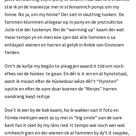
stie ik yn de maneezje mei in stikmannich ponys om my
hinne. No ja, om my hinne? Der siet in skutting tusken. De
fammen klommen allegear op in pony en de ynstruktrise
Julie stie der tuskenyn. Nei de “warming up” kaam der wat
mear tempo yn en men koe sjen dat alle fammen o sa
entûsjast wienen en harren al gelyk in Ankie van Grunsven
fielden.
Om’t de kofje my begûn te pleagjen waard it tiid om noch
efkes nei de húskes te gean. Ek dêr is it ien en al hynstetaal,
want ik moast efter de húskedoar wêze dêr’t “Hynsten”
opstie en efter de oare doar koenen de “Merjes” harren
oandrang kwyt reitsje.
Doe’t ik wer by de bak kaam, ha ik wakker oan it foto en
filmke meitsjen west as sy mei in “big smile” oan de oare
kant fan it sket by my lâns ried. It tempo wie noch wer wat
omheech gien en der wienen ek al fammen by dy’t it swypke,