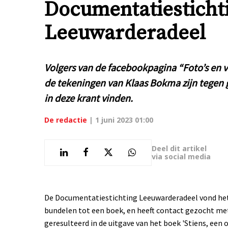
Documentatiesticht
Leeuwarderadeel
Volgers van de facebookpagina “Foto’s en ve
de tekeningen van Klaas Bokma zijn tegen 
in deze krant vinden.
De redactie
|
1 juni 2023 01:00
Deel dit artikel
via social media
De Documentatiestichting Leeuwarderadeel vond het 
bundelen tot een boek, en heeft contact gezocht met 
geresulteerd in de uitgave van het boek 'Stiens, een o