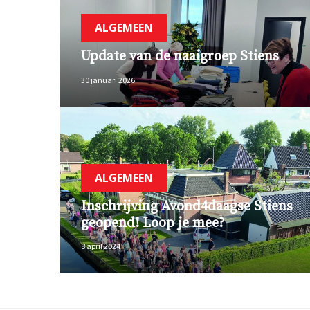
ALGEMEEN
Update van de naaigroep Stiens
30 januari 2026
ALGEMEEN
Inschrijving Avond4daagse Stiens
geopend! Loop je mee?
8 april 2024