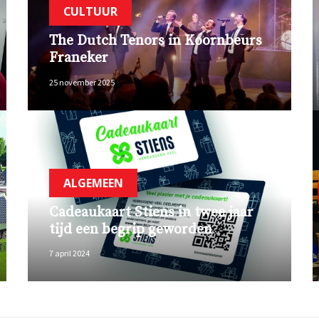
CULTUUR
The Dutch Tenors in Koornbeurs
Franeker
25 november 2025
ALGEMEEN
Cadeaukaart Stiens in twee jaar
tijd een begrip geworden
7 april 2024