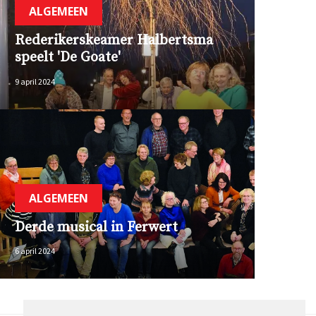
ALGEMEEN
Rederikerskeamer Halbertsma
speelt 'De Goate'
9 april 2024
ALGEMEEN
Derde musical in Ferwert
6 april 2024