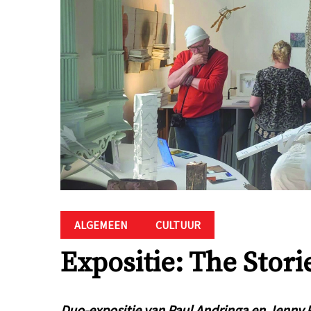
ALGEMEEN
CULTUUR
Expositie: The Stor
Duo-expositie van Paul Andringa en Jenny Pis