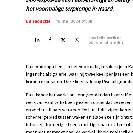
het voormalige terpkerkje in Raard.
De redactie
|
19 mei 2024 01:00
Deel dit artikel
via social media
Paul Andringa heeft in het voormalig terpkerkje in Raa
ingericht als galerie, waar hij twee keer per jaar e
komen exposeren. Deze keer is Jenny Piso uitgenodig
Paul kende het werk van Jenny eerder dan haarzelf e
werk van Paul te hebben gezien zonder dat te weten.
en voelen elkaars werk aan. De kunst die zij maken is 
schemergebied tussen waken en slapen te zijn ontsta
intuïtief, dromerig, stoer, krachtig maar ook teer of 
maar niet gemaakt naar de werkelijkheid zoals wij di