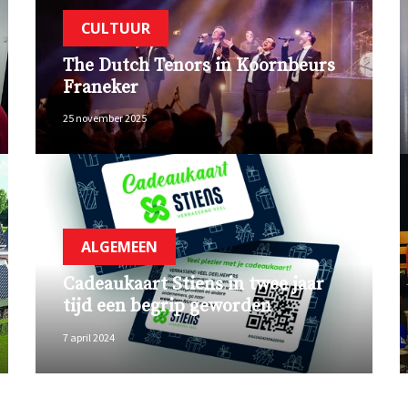
CULTUUR
The Dutch Tenors in Koornbeurs
Franeker
25 november 2025
ALGEMEEN
Cadeaukaart Stiens in twee jaar
tijd een begrip geworden
7 april 2024