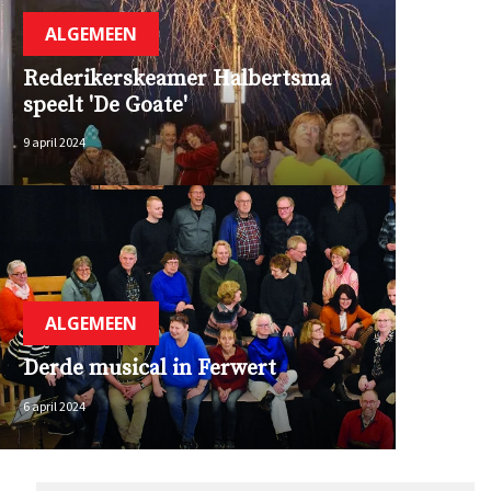
ALGEMEEN
Rederikerskeamer Halbertsma
speelt 'De Goate'
9 april 2024
ALGEMEEN
Derde musical in Ferwert
6 april 2024