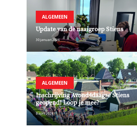
ALGEMEEN
Update van de naaigroep Stiens
30 januari 2026
ALGEMEEN
Inschrijving Avond4daagse Stiens
geopend! Loop je mee?
8 april 2024