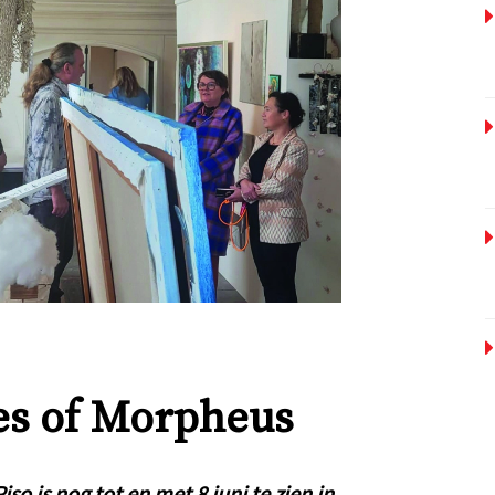
ies of Morpheus
o is nog tot en met 8 juni te zien in