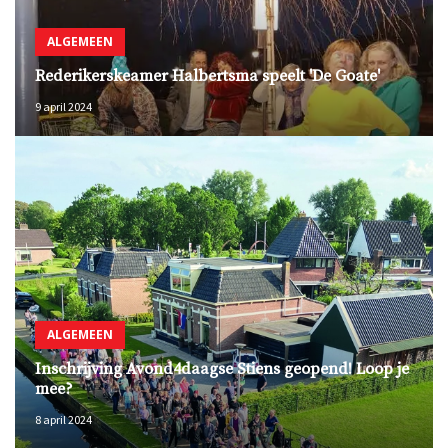
ALGEMEEN
Rederikerskeamer Halbertsma speelt 'De Goate'
9 april 2024
ALGEMEEN
Inschrijving Avond4daagse Stiens geopend! Loop je
mee?
8 april 2024