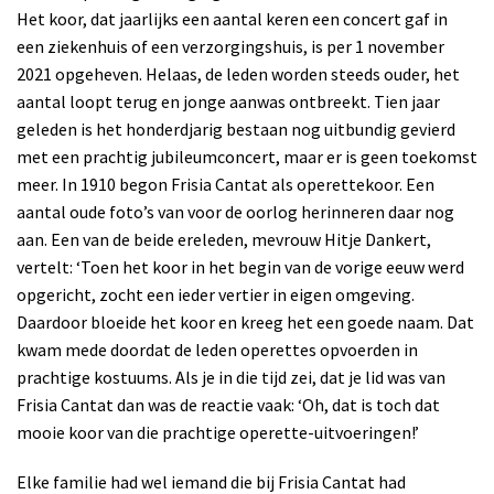
Het koor, dat jaarlijks een aantal keren een concert gaf in
een ziekenhuis of een verzorgingshuis, is per 1 november
2021 opgeheven. Helaas, de leden worden steeds ouder, het
aantal loopt terug en jonge aanwas ontbreekt. Tien jaar
geleden is het honderdjarig bestaan nog uitbundig gevierd
met een prachtig jubileumconcert, maar er is geen toekomst
meer. In 1910 begon Frisia Cantat als operettekoor. Een
aantal oude foto’s van voor de oorlog herinneren daar nog
aan. Een van de beide ereleden, mevrouw Hitje Dankert,
vertelt: ‘Toen het koor in het begin van de vorige eeuw werd
opgericht, zocht een ieder vertier in eigen omgeving.
Daardoor bloeide het koor en kreeg het een goede naam. Dat
kwam mede doordat de leden operettes opvoerden in
prachtige kostuums. Als je in die tijd zei, dat je lid was van
Frisia Cantat dan was de reactie vaak: ‘Oh, dat is toch dat
mooie koor van die prachtige operette-uitvoeringen!’
Elke familie had wel iemand die bij Frisia Cantat had