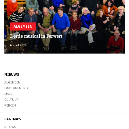
ALGEMEEN
Derde musical in Ferwert
6 april 2024
NIEUWS
ALGEMEEN
ONDERNEMEND
SPORT
CULTUUR
KERKEN
PAGINA'S
NIEUWS