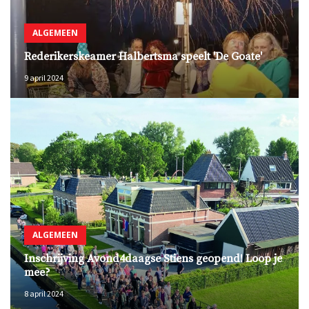
ALGEMEEN
Rederikerskeamer Halbertsma speelt 'De Goate'
9 april 2024
ALGEMEEN
Inschrijving Avond4daagse Stiens geopend! Loop je
mee?
8 april 2024