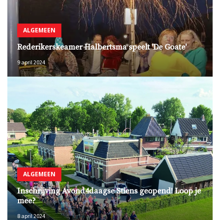
ALGEMEEN
Rederikerskeamer Halbertsma speelt 'De Goate'
9 april 2024
ALGEMEEN
Inschrijving Avond4daagse Stiens geopend! Loop je
mee?
8 april 2024