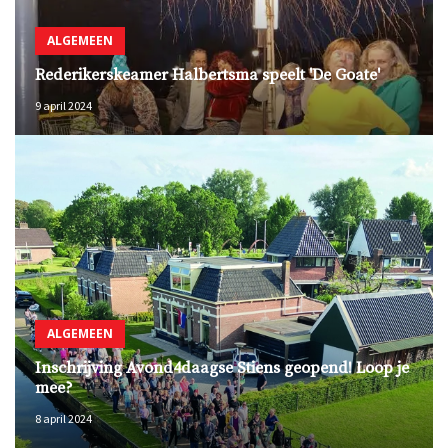
ALGEMEEN
Rederikerskeamer Halbertsma speelt 'De Goate'
9 april 2024
ALGEMEEN
Inschrijving Avond4daagse Stiens geopend! Loop je
mee?
8 april 2024