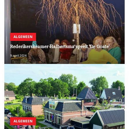
ALGEMEEN
Rederikerskeamer Halbertsma speelt 'De Goate'
9 april 2024
ALGEMEEN