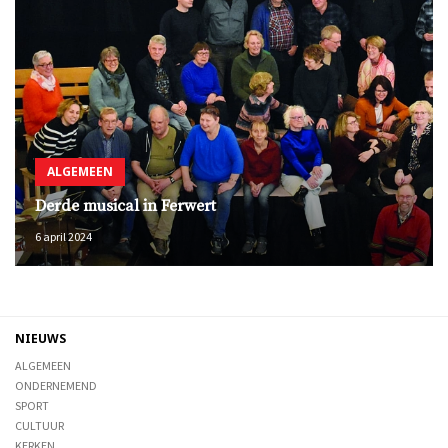
ALGEMEEN
Derde musical in Ferwert
6 april 2024
NIEUWS
ALGEMEEN
ONDERNEMEND
SPORT
CULTUUR
KERKEN