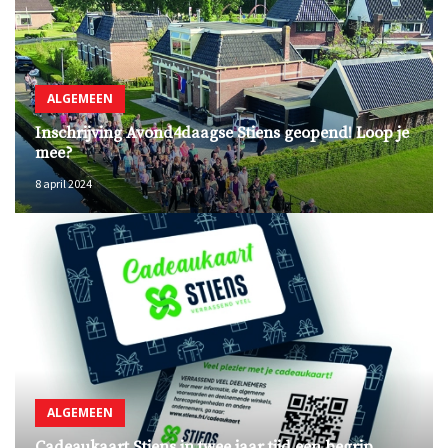
ALGEMEEN
Inschrijving Avond4daagse Stiens geopend! Loop je
mee?
8 april 2024
ALGEMEEN
Cadeaukaart Stiens in twee jaar tijd een begrip