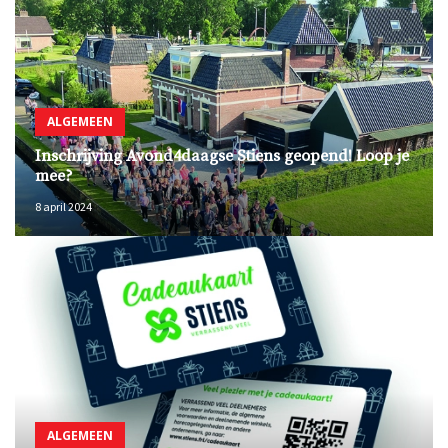
ALGEMEEN
Inschrijving Avond4daagse Stiens geopend! Loop je
mee?
8 april 2024
ALGEMEEN