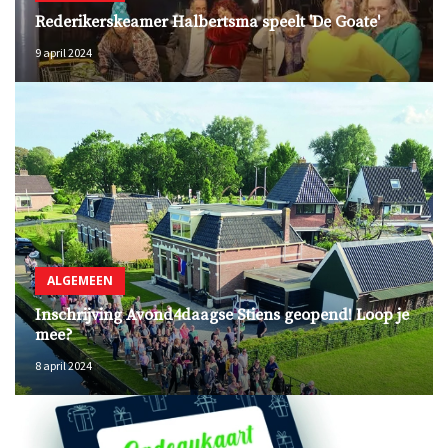
Rederikerskeamer Halbertsma speelt 'De Goate'
9 april 2024
ALGEMEEN
Inschrijving Avond4daagse Stiens geopend! Loop je
mee?
8 april 2024