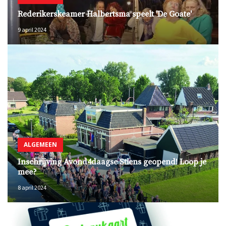
Rederikerskeamer Halbertsma speelt 'De Goate'
9 april 2024
ALGEMEEN
Inschrijving Avond4daagse Stiens geopend! Loop je
mee?
8 april 2024