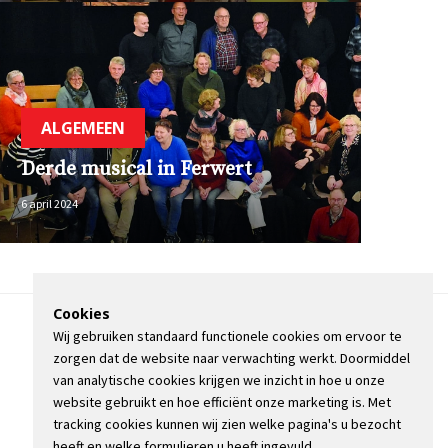
ALGEMEEN
Derde musical in Ferwert
6 april 2024
Cookies
Wij gebruiken standaard functionele cookies om ervoor te
OVER DE STIENSER
zorgen dat de website naar verwachting werkt. Doormiddel
CONTACT
van analytische cookies krijgen we inzicht in hoe u onze
ADVERTEREN
website gebruikt en hoe efficiënt onze marketing is. Met
INFORMATIE
tracking cookies kunnen wij zien welke pagina's u bezocht
heeft en welke formulieren u heeft ingevuld.