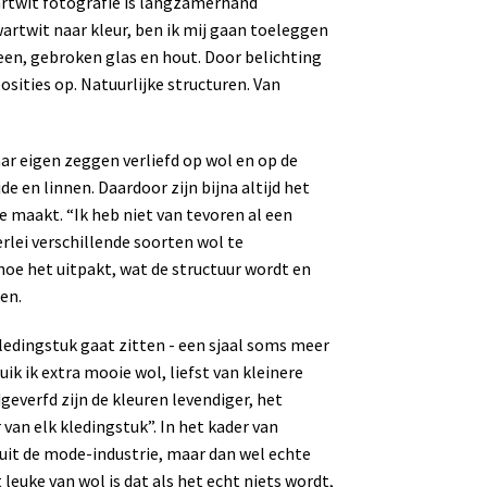
wartwit fotografie is langzamerhand
wartwit naar kleur, ben ik mij gaan toeleggen
teen, gebroken glas en hout. Door belichting
sities op. Natuurlijke structuren. Van
r eigen zeggen verliefd op wol en op de
de en linnen. Daardoor zijn bijna altijd het
 maakt. “Ik heb niet van tevoren al een
rlei verschillende soorten wol te
hoe het uitpakt, wat de structuur wordt en
en.
ledingstuk gaat zitten - een sjaal soms meer
ik ik extra mooie wol, liefst van kleinere
geverfd zijn de kleuren levendiger, het
van elk kledingstuk”. In het kader van
 uit de mode-industrie, maar dan wel echte
leuke van wol is dat als het echt niets wordt,