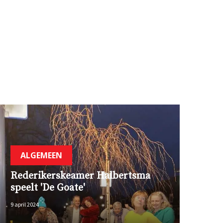
ALGEMEEN
Rederikerskeamer Halbertsma
speelt 'De Goate'
9 april 2024