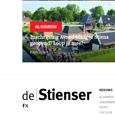
ALGEMEEN
Inschrijving Avond4daagse Stiens
geopend! Loop je mee?
8 april 2024
NIEUWS
ALGEMEEN
ONDERNEM
SPORT
CULTUUR