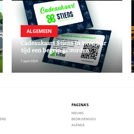
ALGEMEEN
Cadeaukaart Stiens in twee jaar
tijd een begrip geworden
7 april 2024
PAGINA'S
NIEUWS
END
BEDRIJVENGIDS
AGENDA