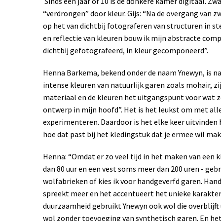
Sinds een jaar of 10 is de donkere kamer digitaal. Z
“verdrongen” door kleur. Gijs: “Na de overgang van z
op het van dichtbij fotograferen van structuren in s
en reflectie van kleuren bouw ik mijn abstracte compo
dichtbij gefotografeerd, in kleur gecomponeerd”.
Henna Barkema, bekend onder de naam Ynewyn, is naa
intense kleuren van natuurlijk garen zoals mohair, zij
materiaal en de kleuren het uitgangspunt voor wat ze
ontwerp in mijn hoofd”. Het is het leukst om met alle
experimenteren. Daardoor is het elke keer uitvinden 
hoe dat past bij het kledingstuk dat je ermee wil mak
Henna: “Omdat er zo veel tijd in het maken van een k
dan 80 uur en een vest soms meer dan 200 uren - gebru
wolfabrieken of kies ik voor handgeverfd garen. Hand
spreekt meer en het accentueert het unieke karakter 
duurzaamheid gebruikt Ynewyn ook wol die overblijft
wol zonder toevoeging van synthetisch garen. En het 