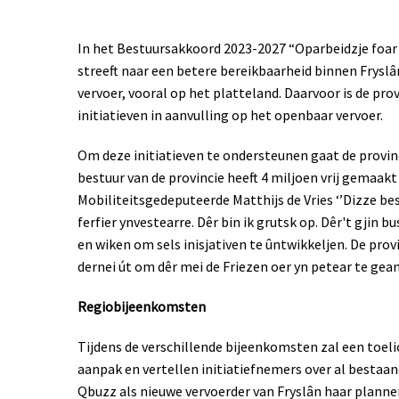
In het Bestuursakkoord 2023-2027 “Oparbeidzje foar F
streeft naar een betere bereikbaarheid binnen Frysl
vervoer, vooral op het platteland. Daarvoor is de pro
initiatieven in aanvulling op het openbaar vervoer.
Om deze initiatieven te ondersteunen gaat de provinc
bestuur van de provincie heeft 4 miljoen vrij gemaakt 
Mobiliteitsgedeputeerde Matthijs de Vries ‘’Dizze bes
ferfier ynvestearre. Dêr bin ik grutsk op. Dêr't gjin 
en wiken om sels inisjativen te ûntwikkeljen. De provi
dernei út om dêr mei de Friezen oer yn petear te gean
Regiobijeenkomsten
Tijdens de verschillende bijeenkomsten zal een toe
aanpak en vertellen initiatiefnemers over al bestaan
Qbuzz als nieuwe vervoerder van Fryslân haar planne