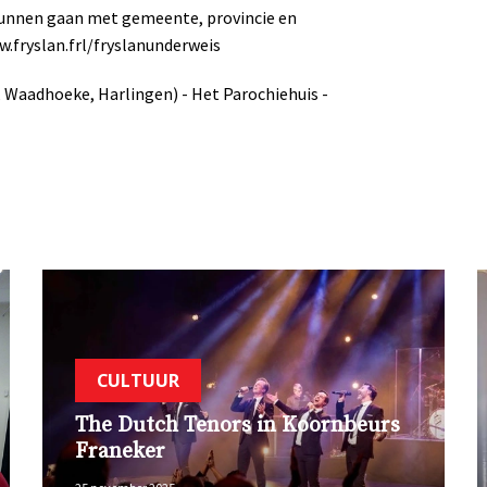
kunnen gaan met gemeente, provincie en
w.fryslan.frl/fryslanunderweis
Waadhoeke, Harlingen) - Het Parochiehuis -
CULTUUR
The Dutch Tenors in Koornbeurs
Franeker