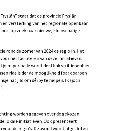
ryslân” staat dat de provincie Fryslân
ân en versterking van het regionale openbaar
vincie op zoek naar nieuwe, kleinschalige
ie rond de zomer van 2024 de regio in. Het
voor het faciliteren van deze initiatieven.
tjoersperioade wurdt der flink yn it iepenbier
bussen ride is der de mooglikheid foar doarpen
nsje hat jild om dêrby te helpen. Ik sjoch
”.
lichting worden gegeven over de gekozen
de lokale initiatieven. Ook presenteert
n voor de regio’s. De avond wordt afgesloten