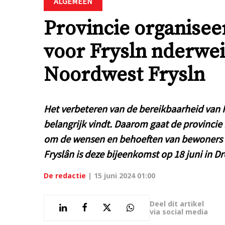
ALGEMEEN
Provincie organisee
voor Frysln nderweis
Noordwest Frysln
Het verbeteren van de bereikbaarheid van Fr
belangrijk vindt. Daarom gaat de provincie 
om de wensen en behoeften van bewoners o
Fryslân is deze bijeenkomst op 18 juni in D
De redactie
|
15 juni 2024 01:00
Deel dit artikel
via social media