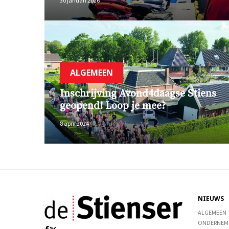
30 januari 2026
ALGEMEEN
Inschrijving Avond4daagse Stiens
geopend! Loop je mee?
8 april 2024
NIEUWS
ALGEMEEN
ONDERNEM