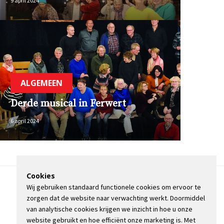
9 april 2024
ALGEMEEN
Derde musical in Ferwert
6 april 2024
Cookies
Wij gebruiken standaard functionele cookies om ervoor te
OVER DE STIENSER
zorgen dat de website naar verwachting werkt. Doormiddel
CONTACT
van analytische cookies krijgen we inzicht in hoe u onze
ADVERTEREN
website gebruikt en hoe efficiënt onze marketing is. Met