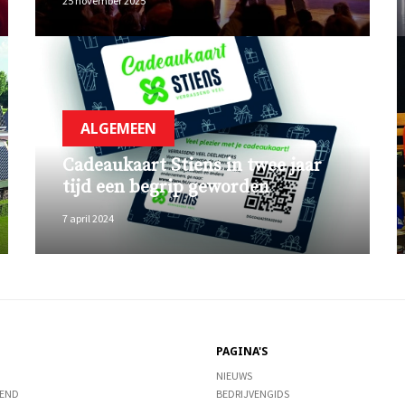
25 november 2025
ALGEMEEN
Cadeaukaart Stiens in twee jaar
tijd een begrip geworden
7 april 2024
PAGINA'S
NIEUWS
END
BEDRIJVENGIDS