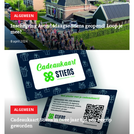
ALGEMEEN
Inschrijving Avond4daagse Stiens geopend! Loop je
mee?
8 april 2024
ALGEMEEN
Cadeaukaart Stiens in twee jaar tijd een begrip
geworden