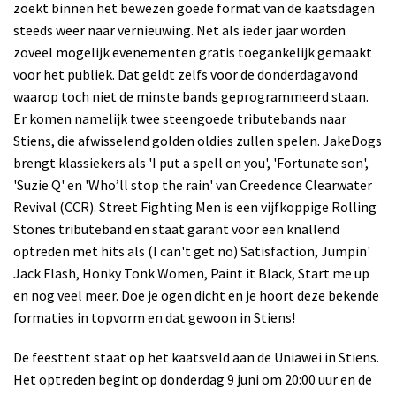
zoekt binnen het bewezen goede format van de kaatsdagen
steeds weer naar vernieuwing. Net als ieder jaar worden
zoveel mogelijk evenementen gratis toegankelijk gemaakt
voor het publiek. Dat geldt zelfs voor de donderdagavond
waarop toch niet de minste bands geprogrammeerd staan.
Er komen namelijk twee steengoede tributebands naar
Stiens, die afwisselend golden oldies zullen spelen. JakeDogs
brengt klassiekers als 'I put a spell on you', 'Fortunate son',
'Suzie Q' en 'Who’ll stop the rain' van Creedence Clearwater
Revival (CCR). Street Fighting Men is een vijfkoppige Rolling
Stones tributeband en staat garant voor een knallend
optreden met hits als (I can't get no) Satisfaction, Jumpin'
Jack Flash, Honky Tonk Women, Paint it Black, Start me up
en nog veel meer. Doe je ogen dicht en je hoort deze bekende
formaties in topvorm en dat gewoon in Stiens!
De feesttent staat op het kaatsveld aan de Uniawei in Stiens.
Het optreden begint op donderdag 9 juni om 20:00 uur en de