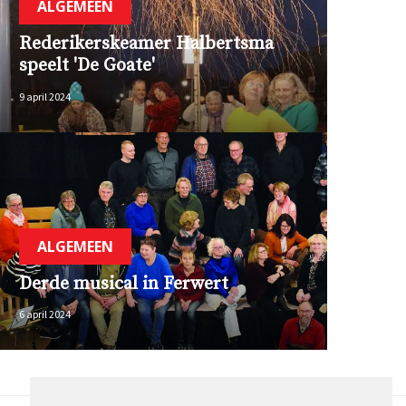
ALGEMEEN
Rederikerskeamer Halbertsma
speelt 'De Goate'
9 april 2024
ALGEMEEN
Derde musical in Ferwert
6 april 2024