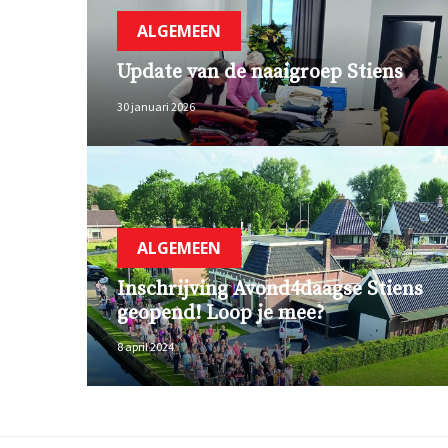
ALGEMEEN
Update van de naaigroep Stiens
30 januari 2026
ALGEMEEN
Inschrijving Avond4daagse Stiens
geopend! Loop je mee?
8 april 2024