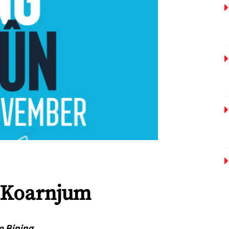
n Koarnjum
e Bining