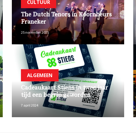
CULTUUR
The Dutch Tenors in Koornbeurs
Franeker
25 november 2025
ALGEMEEN
Cadeaukaart Stiens in twee jaar
tijd een begrip geworden
7 april 2024