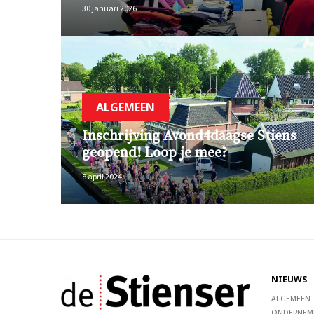
30 januari 2026
ALGEMEEN
Inschrijving Avond4daagse Stiens
geopend! Loop je mee?
8 april 2024
NIEUWS
ALGEMEEN
ONDERNEM