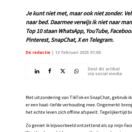
Je kunt niet met, maar ook niet zonder. V
naar bed. Daarmee verwijs ik niet naar man
Top 10 staan WhatsApp, YouTube, Facebook,
Pinterest, SnapChat, X en Telegram.
De redactie
|
12 februari 2025 01:00
Deel dit artikel
via social media
Met uitzondering van TikTok en SnapChat, gebruik ik
er een haat-liefde verhouding mee. Ongemerkt breng ik
het echte leven zich offline afspeelt. Tegelijkertijd 
Zo geniet ik bijvoorbeeld ontzettend als op mijn Face