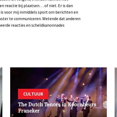
 reactie bij plaatsen… of niet. Er is dan
is voor mij inmiddels sport om berichten en
wuster te communiceren. Wetende dat anderen
nceerde reacties en scheldkanonnades
CULTUUR
The Dutch Tenors in Koornbeurs
Franeker