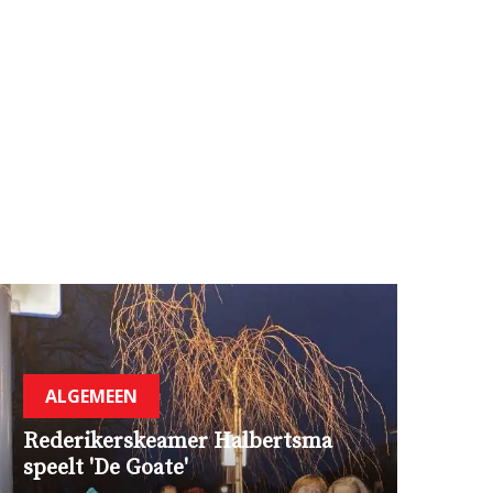
ALGEMEEN
Rederikerskeamer Halbertsma
speelt 'De Goate'