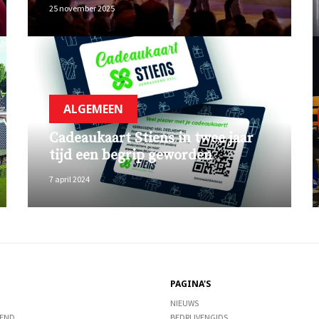
25 november 2025
ALGEMEEN
Cadeaukaart Stiens in twee jaar
tijd een begrip geworden
7 april 2024
PAGINA'S
NIEUWS
END
BEDRIJVENGIDS