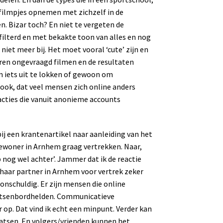
filmpjes opnemen met zichzelf in de
. Bizar toch? En niet te vergeten de
gefilterd en met bekakte toon van alles en nog
niet meer bij. Het moet vooral ‘cute’ zijn en
deren ongevraagd filmen en de resultaten
m iets uit te lokken of gewoon om
 ook, dat veel mensen zich online anders
acties die vanuit anonieme accounts
bij een krantenartikel naar aanleiding van het
tbewoner in Arnhem graag vertrekken. Naar,
 nog wel achter’. Jammer dat ik de reactie
 haar partner in Arnhem voor vertrek zeker
onschuldig. Er zijn mensen die online
oetsenbordhelden. Communicatieve
 op. Dat vind ik echt een minpunt. Verder kan
atsen. En volgers/vrienden kunnen het