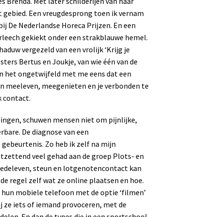
 Brenda. Met later schilderijen van haar
t gebied. Een vreugdesprong toen ik vernam
bij De Nederlandse Horeca Prijzen. En een
erleech gekiekt onder een strakblauwe hemel.
haduw vergezeld van een vrolijk ‘Krijg je
sters Bertus en Joukje, van wie één van de
jn het ongetwijfeld met me eens dat een
nen meeleven, meegenieten en je verbonden te
k contact.
dingen, schuwen mensen niet om pijnlijke,
ierbare. De diagnose van een
gebeurtenis. Zo heb ik zelf na mijn
tzettend veel gehad aan de groep Plots- en
medeleven, steun en lotgenotencontact kan
de regel zelf wat ze online plaatsen en hoe.
 hun mobiele telefoon met de optie ‘filmen’
j ze iets of iemand provoceren, met de
 delen. En dan de types die in een sportschool,