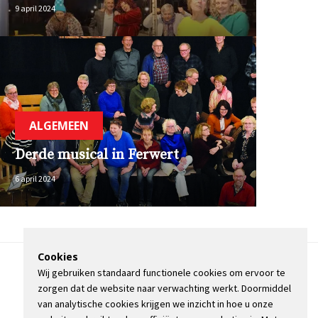
9 april 2024
ALGEMEEN
Derde musical in Ferwert
6 april 2024
Cookies
Wij gebruiken standaard functionele cookies om ervoor te
OVER DE STIENSER
zorgen dat de website naar verwachting werkt. Doormiddel
CONTACT
van analytische cookies krijgen we inzicht in hoe u onze
ADVERTEREN