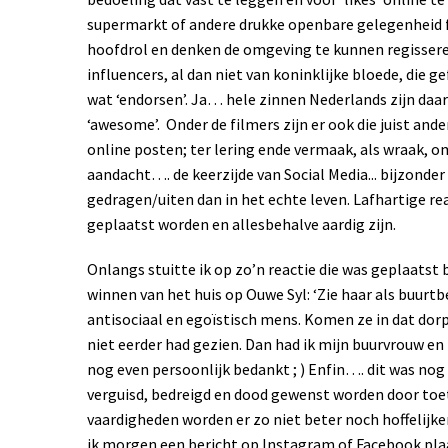
supermarkt of andere drukke openbare gelegenheid 
hoofdrol en denken de omgeving te kunnen regisseren
influencers, al dan niet van koninklijke bloede, die 
wat ‘endorsen’. Ja… hele zinnen Nederlands zijn daar 
‘awesome’.
Onder de filmers zijn er ook die juist an
online posten; ter lering ende vermaak, als wraak, o
aandacht…. de keerzijde van Social Media... bijzonder
gedragen/uiten dan in het echte leven. Lafhartige re
geplaatst worden en allesbehalve aardig zijn.
Onlangs stuitte ik op zo’n reactie die was geplaatst 
winnen van het huis op Ouwe Syl: ‘Zie haar als buur
antisociaal en egoïstisch mens. Komen ze in dat dorp
niet eerder had gezien. Dan had ik mijn buurvrouw en
nog even persoonlijk bedankt ; ) Enfin…. dit was nog 
verguisd, bedreigd en dood gewenst worden door t
vaardigheden worden er zo niet beter noch hoffelijker
ik morgen een bericht op Instagram of Facebook pla