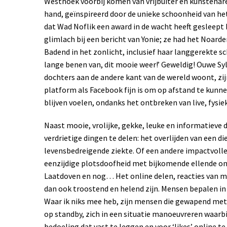
Westhoek voorbij komen van vrijbuiter en kunstenares
hand, geïnspireerd door de unieke schoonheid van he
dat Wad Noflik een award in de wacht heeft gesleept 
glimlach bij een bericht van Yonie; ze had het Noard
Badend in het zonlicht, inclusief haar langgerekte sc
lange benen van, dit mooie weer!’ Geweldig! Ouwe Syl
dochters aan de andere kant van de wereld woont, zi
platform als Facebook fijn is om op afstand te kun
blijven voelen, ondanks het ontbreken van live, fysie
Naast mooie, vrolijke, gekke, leuke en informatieve 
verdrietige dingen te delen: het overlijden van een d
levensbedreigende ziekte. Of een andere impactvolle 
eenzijdige plotsdoofheid met bijkomende ellende on
Laatdoven en nog… Het online delen, reacties van 
dan ook troostend en helend zijn. Mensen bepalen in 
Waar ik niks mee heb, zijn mensen die gewapend met
op standby, zich in een situatie manoeuvreren waarbi
bedoeling dat vast te leggen en voor ‘likes’ online te