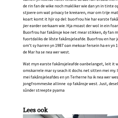
de rin fan de wike noch makliker wie dan yn in tinte 
stjoere om wat privacy te kreëaren, mar om trije maten
koart komt it hjir op del: buorfrou hie har earste fak
jier earder oerkaam wie. Hja moast der wol in ein foar 
Buorfrou har fakânsje koe net mear stikken, dy fan my
fuortdaliks de lêste fakânsjeleafde. Buorfrou en har j
om’t sy harren yn 1987 oan mekoar fersein ha en yn 19
de Mar ha se nea wer west.
Wat myn earste fakânsjeleafde oanbelanget, leit it w
omskarrele mar sy seach it dochs net sitten mei my.
mei fakânsjeleafdes en yn Terherne ha ik nea wer west.
jongfrommeske allinne op fakânsje west. Just, deselde 
sûnder streepte pyama
Lees ook