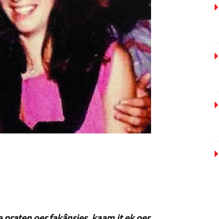
e praten oer fakânsjes, kaam it ek oer