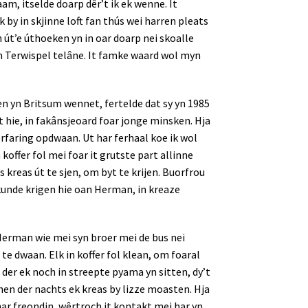
m, itselde doarp dêr’t ik ek wenne. It
k by in skjinne loft fan thús wei harren pleats
 út’e úthoeken yn in oar doarp nei skoalle
n Terwispel telâne. It famke waard wol myn
en yn Britsum wennet, fertelde dat sy yn 1985
t hie, in fakânsjeoard foar jonge minsken. Hja
rfaring opdwaan. Ut har ferhaal koe ik wol
 koffer fol mei foar it grutste part allinne
 kreas út te sjen, om byt te krijen. Buorfrou
 kunde krigen hie oan Herman, in kreaze
. Herman wie mei syn broer mei de bus nei
te dwaan. Elk in koffer fol klean, om foaral
 der ek noch in streepte pyama yn sitten, dy’t
en der nachts ek kreas by lizze moasten. Hja
har freondin, wêrtroch it kontakt mei har yn