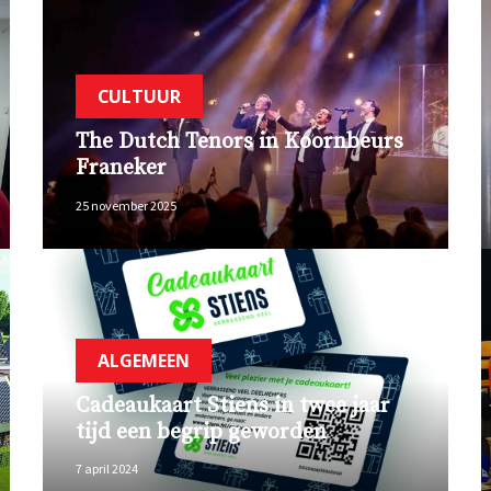
CULTUUR
The Dutch Tenors in Koornbeurs
Franeker
25 november 2025
ALGEMEEN
Cadeaukaart Stiens in twee jaar
tijd een begrip geworden
7 april 2024