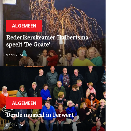
ALGEMEEN
Rederikerskeamer Halbertsma
speelt 'De Goate'
9 april 2024
ALGEMEEN
Derde musical in Ferwert
6 april 2024