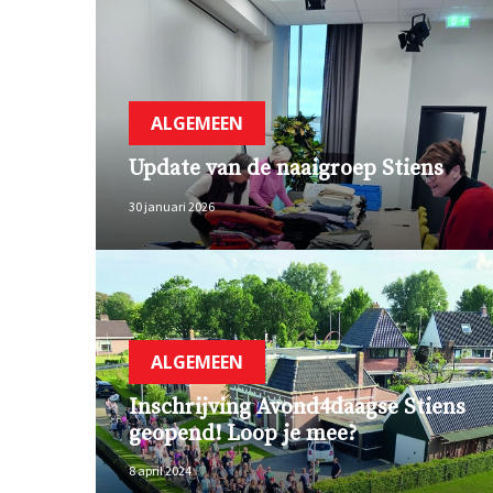
ALGEMEEN
Update van de naaigroep Stiens
30 januari 2026
ALGEMEEN
Inschrijving Avond4daagse Stiens
geopend! Loop je mee?
8 april 2024