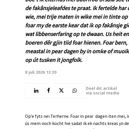
de fakânsjeleafdes te praat. Ik fertelde har d
wie, mei trije maten in wike mei in tinte op
foar my de earste kear dat ik op fakânsje gi
wat libbenserfaring op te dwaan. Us heit 
boeren dêr gjin tiid foar hienen. Foar bern, 
meastal in pear dagen by in omke of muoik
op út tusken it jongfolk.
8 juli 2026 13:39
Deel dit artikel
via social media
Op’e fyts nei Terherne. Foar in pear dagen iten mei, 
ús mem noch kocht hie sadat ik ek nachts kreas yn de t