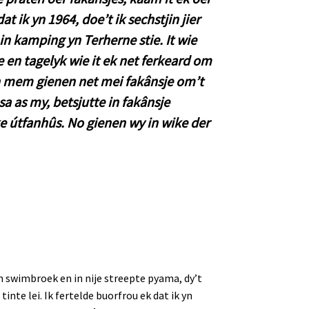
at ik yn 1964, doe’t ik sechstjin jier
 in kamping yn Terherne stie. It wie
e en tagelyk wie it ek net ferkeard om
en mem gienen net mei fakânsje om’t
sa as my, betsjutte in fakânsje
e útfanhûs. No gienen wy in wike der
in swimbroek en in nije streepte pyama, dy’t
inte lei. Ik fertelde buorfrou ek dat ik yn