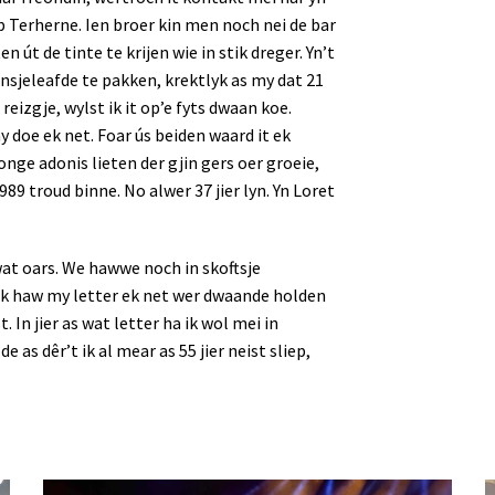
op Terherne. Ien broer kin men noch nei de bar
 út de tinte te krijen wie in stik dreger. Yn’t
ânsjeleafde te pakken, krektlyk as my dat 21
reizgje, wylst ik it op’e fyts dwaan koe.
 doe ek net. Foar ús beiden waard it ek
onge adonis lieten der gjin gers oer groeie,
89 troud binne. No alwer 37 jier lyn. Yn Loret
at oars. We hawwe noch in skoftsje
 Ik haw my letter ek net wer dwaande holden
 In jier as wat letter ha ik wol mei in
as dêr’t ik al mear as 55 jier neist sliep,