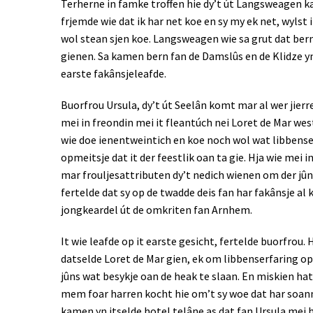
Terherne in famke troffen hie dy’t út Langsweagen kaa
frjemde wie dat ik har net koe en sy my ek net, wylst i
wol stean sjen koe. Langsweagen wie sa grut dat bern
gienen. Sa kamen bern fan de Damslûs en de Klidze y
earste fakânsjeleafde.
Buorfrou Ursula, dy’t út Seelân komt mar al wer jierr
mei in freondin mei it fleantúch nei Loret de Mar wes
wie doe ienentweintich en koe noch wol wat libbense
opmeitsje dat it der feestlik oan ta gie. Hja wie mei in
mar frouljesattributen dy’t nedich wienen om der jûns
fertelde dat sy op de twadde deis fan har fakânsje al
jongkeardel út de omkriten fan Arnhem.
It wie leafde op it earste gesicht, fertelde buorfrou
datselde Loret de Mar gien, ek om libbenserfaring op 
jûns wat besykje oan de heak te slaan. En miskien hat
mem foar harren kocht hie om’t sy woe dat har soann
kamen yn itselde hotel telâne as dat fan Ursula mei 