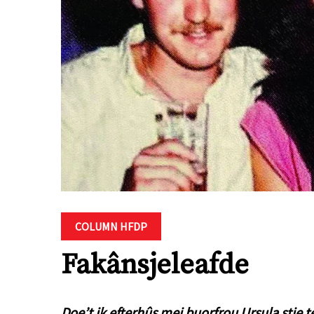
COLUMN HFDP
Fakânsjeleafde
Doe’t ik efterhûs mei buorfrou Ursula stie t