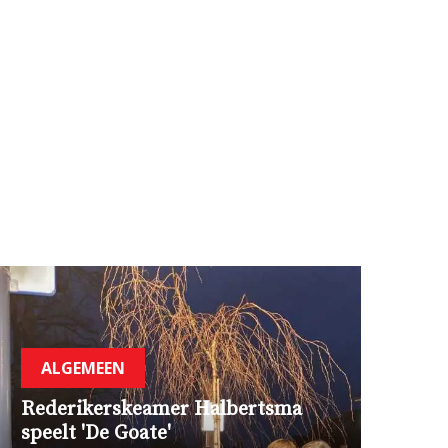
ALGEMEEN
Rederikerskeamer Halbertsma
speelt 'De Goate'