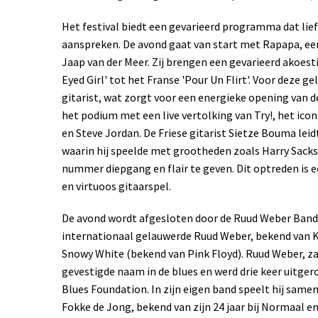
Het festival biedt een gevarieerd programma dat lief
aanspreken. De avond gaat van start met Rapapa, een
Jaap van der Meer. Zij brengen een gevarieerd akoest
Eyed Girl' tot het Franse 'Pour Un Flirt'. Voor deze 
gitarist, wat zorgt voor een energieke opening van d
het podium met een live vertolking van Try!, het ico
en Steve Jordan. De Friese gitarist Sietze Bouma leid
waarin hij speelde met grootheden zoals Harry Sack
nummer diepgang en flair te geven. Dit optreden is 
en virtuoos gitaarspel.
De avond wordt afgesloten door de Ruud Weber Band, 
internationaal gelauwerde Ruud Weber, bekend van 
Snowy White (bekend van Pink Floyd). Ruud Weber, zan
gevestigde naam in de blues en werd drie keer uitger
Blues Foundation. In zijn eigen band speelt hij sam
Fokke de Jong, bekend van zijn 24 jaar bij Normaal en