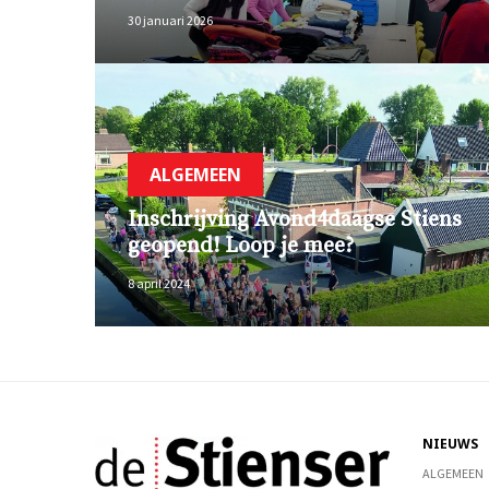
30 januari 2026
ALGEMEEN
Inschrijving Avond4daagse Stiens
geopend! Loop je mee?
8 april 2024
NIEUWS
ALGEMEEN