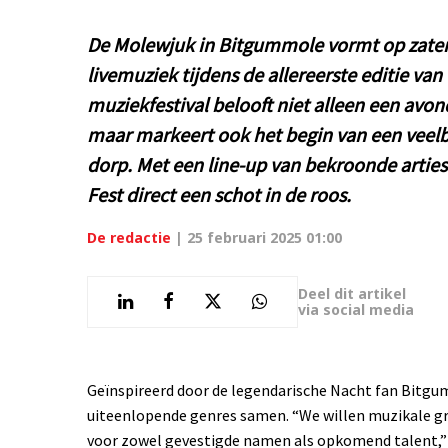
De Molewjuk in Bitgummole vormt op zater
livemuziek tijdens de allereerste editie van
muziekfestival belooft niet alleen een avon
maar markeert ook het begin van een veelb
dorp. Met een line-up van bekroonde artiest
Fest direct een schot in de roos.
De redactie
|
25 februari 2025 01:00
Deel dit artikel
via social media
Geïnspireerd door de legendarische Nacht fan Bitgu
uiteenlopende genres samen. “We willen muzikale g
voor zowel gevestigde namen als opkomend talent,” 