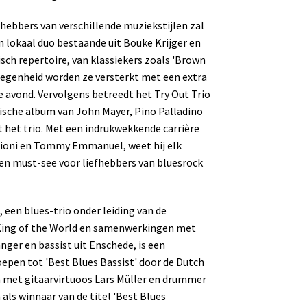
hebbers van verschillende muziekstijlen zal
 lokaal duo bestaande uit Bouke Krijger en
isch repertoire, van klassiekers zoals 'Brown
gelegenheid worden ze versterkt met een extra
e avond. Vervolgens betreedt het Try Out Trio
nische album van John Mayer, Pino Palladino
t het trio. Met een indrukwekkende carrière
sioni en Tommy Emmanuel, weet hij elk
een must-see voor liefhebbers van bluesrock
een blues-trio onder leiding van de
King of the World en samenwerkingen met
ger en bassist uit Enschede, is een
oepen tot 'Best Blues Bassist' door de Dutch
en met gitaarvirtuoos Lars Müller en drummer
 als winnaar van de titel 'Best Blues