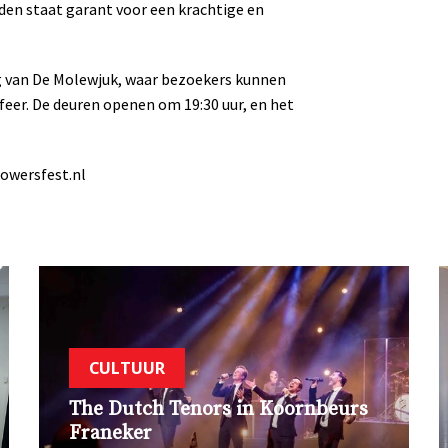
en staat garant voor een krachtige en
ing van De Molewjuk, waar bezoekers kunnen
sfeer. De deuren openen om 19:30 uur, en het
lowersfest.nl
CULTUUR
The Dutch Tenors in Koornbeurs
Franeker