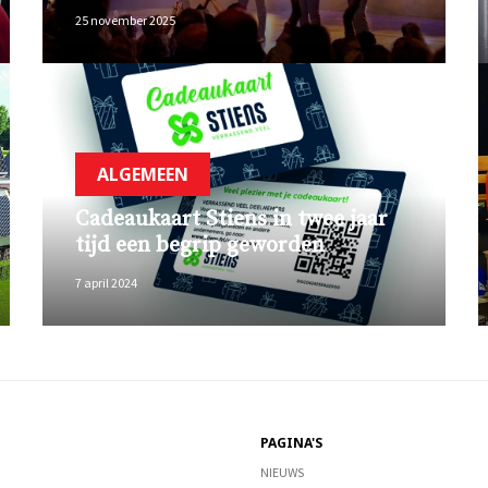
25 november 2025
ALGEMEEN
Cadeaukaart Stiens in twee jaar
tijd een begrip geworden
7 april 2024
PAGINA'S
NIEUWS